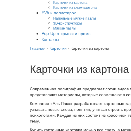
Карточки из картона
Карточки из слим-картона
EVA и полистирол
Напольные мягкие пазлы
3D-конструкторы
Мягкие пазлы
Pop-Up открытки и промо
Контакты
Главная
-
Карточки
-
Карточки из картона
Карточки из картона
Современная полиграфия предлагает сотни видов п
представляют материалы, которые совмещают в себ
Компания «Аль Пако» разрабатывает картонные кар
узнавать новые слова, понятия, учиться строить п
психологами. Каждая из них состоит из красочной 
тему.
Купить картонные карточки можно все сразу, а можн