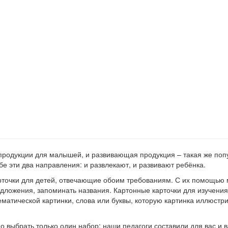
родукции для малышей, и развивающая продукция – такая же попу
е эти два направления: и развлекают, и развивают ребёнка.
точки для детей, отвечающие обоим требованиям. С их помощью м
редложения, запоминать названия. Картонные карточки для изучения
тематической картинки, слова или буквы, которую картинка иллюстр
о выбрать только один набор: наши педагоги составили для вас и в