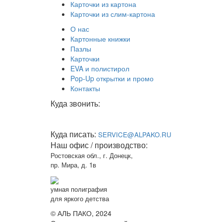
Карточки из картона
Карточки из слим-картона
О нас
Картонные книжки
Пазлы
Карточки
EVA и полистирол
Pop-Up открытки и промо
Контакты
Куда звонить:
+7 (863) 270-50-80
+7 (961) 301-78-99
+7 (928) 965-00-80 - отдел кадров
Куда писать:
SERVICE@ALPAKO.RU
Наш офис / производство:
Ростовская обл., г. Донецк,
пр. Мира, д. 1в
умная полиграфия
для
яркого
детства
© АЛЬ ПАКО, 2024