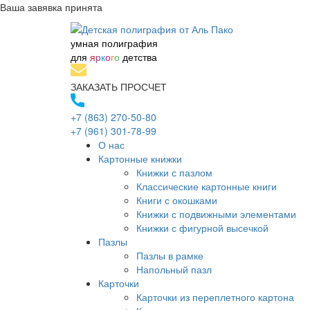
Ваша завявка принята
умная полиграфия
для
я
р
к
о
г
о
детства
ЗАКАЗАТЬ ПРОСЧЕТ
+7 (863) 270-50-80
+7 (961) 301-78-99
О нас
Картонные книжки
Книжки с пазлом
Классические картонные книги
Книги с окошками
Книжки с подвижными элементами
Книжки с фигурной высечкой
Пазлы
Пазлы в рамке
Напольный пазл
Карточки
Карточки из переплетного картона